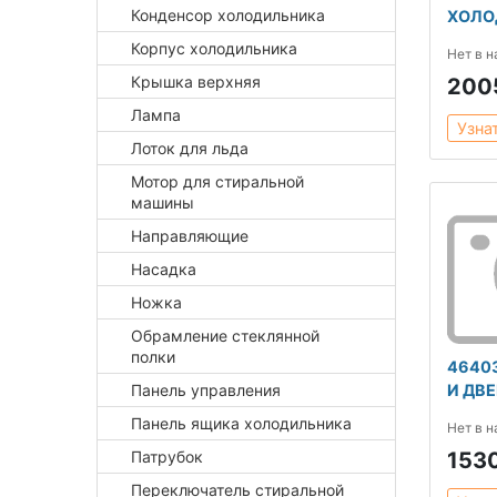
Конденсор холодильника
ХОЛО
Корпус холодильника
Нет в 
Крышка верхняя
200
Лампа
Узна
Лоток для льда
Мотор для стиральной
машины
Направляющие
Насадка
Ножка
Обрамление стеклянной
полки
4640
Панель управления
И ДВ
Панель ящика холодильника
Нет в 
Патрубок
153
Переключатель стиральной