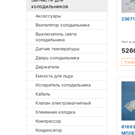
холодильников
Аксессуары
23671
Вентилятор холодильника
Выключатель света
холодильника
Нет в 
Датчик температуры
526
Дверь холодильника
Узна
Держатели
Емкость для льда
Испаритель холодильника
Кабель
Клапан электромагнитный
Клеммная колодка
Компрессор
8169
Конденсатор
МПЛЕ