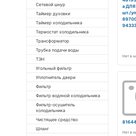
Сетевой шнур
a ДЛЯ
шт./уп
Таймер духовки
89700
Таймер холодильника
94333
Термостат холодильника
Трансформатор
Трубка подачи воды
Нет в 
ТЭН
Угольный фильтр
Уплотнитель двери
Фильтр
Фильтр водяной холодильника
Фильтр-осушитель
холодильника
Чистящее средство
8164
Шланг
Нет в 