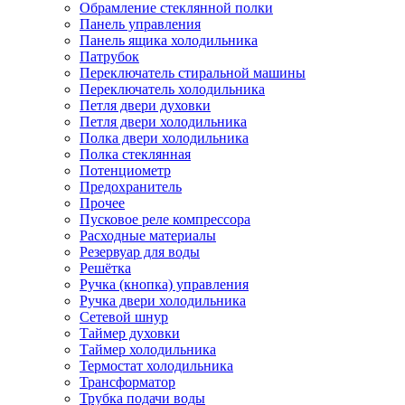
Обрамление стеклянной полки
Панель управления
Панель ящика холодильника
Патрубок
Переключатель стиральной машины
Переключатель холодильника
Петля двери духовки
Петля двери холодильника
Полка двери холодильника
Полка стеклянная
Потенциометр
Предохранитель
Прочее
Пусковое реле компрессора
Расходные материалы
Резервуар для воды
Решётка
Ручка (кнопка) управления
Ручка двери холодильника
Сетевой шнур
Таймер духовки
Таймер холодильника
Термостат холодильника
Трансформатор
Трубка подачи воды