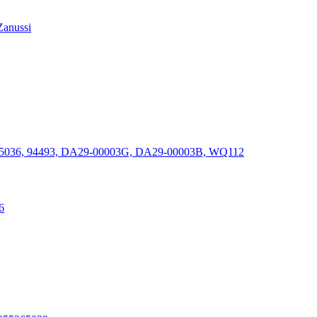
Zanussi
6, 94493, DA29-00003G, DA29-00003B, WQ112
6