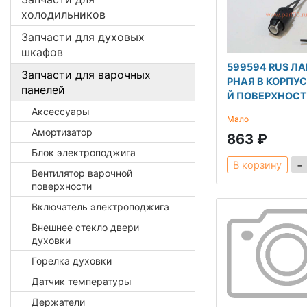
холодильников
Запчасти для духовых
шкафов
599594 RUS Л
Запчасти для варочных
РНАЯ В КОРПУ
панелей
Й ПОВЕРХНОС
Аксессуары
Мало
Амортизатор
863 ₽
Блок электроподжига
−
В корзину
Вентилятор варочной
поверхности
Включатель электроподжига
Внешнее стекло двери
духовки
Горелка духовки
Датчик температуры
Держатели