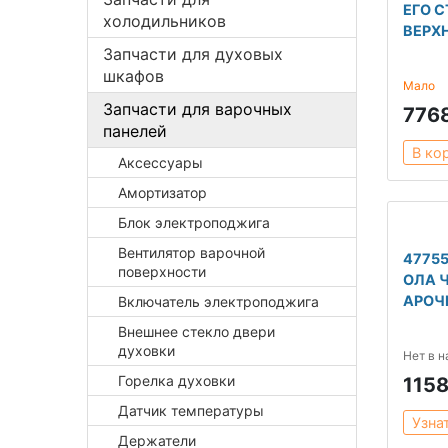
ЕГО 
холодильников
ВЕРХ
Запчасти для духовых
шкафов
Мало
Запчасти для варочных
776
панелей
В ко
Аксессуары
Амортизатор
Блок электроподжига
Вентилятор варочной
4775
поверхности
ОЛА 
АРОЧ
Включатель электроподжига
Внешнее стекло двери
духовки
Нет в 
Горелка духовки
115
Датчик температуры
Узна
Держатели