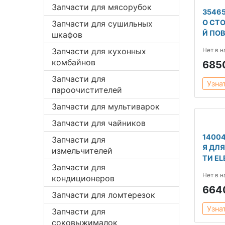
Запчасти для мясорубок
3546
О СТ
Запчасти для сушильных
Й ПО
шкафов
Запчасти для кухонных
Нет в 
комбайнов
685
Запчасти для
Узна
пароочистителей
Запчасти для мультиварок
Запчасти для чайников
1400
Запчасти для
Я ДЛ
измельчителей
ТИ E
Запчасти для
Нет в 
кондиционеров
664
Запчасти для ломтерезок
Узна
Запчасти для
соковыжималок