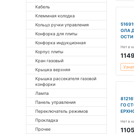
Кабель
Клеммная колодка
51691
Кольцо ручки управления
ОЛА 
Конфорка для плиты
ОСТИ 
Конфорка индукционная
Нет в 
Корпус плиты
114
Кран газовый
Узна
Крышка верхняя
Крышка рассекателя газовой
конфорки
Лампа
81216
Панель управления
ГО С
Переключатель режимов
ЕРХН
Прокладка
Нет в 
Прочее
110