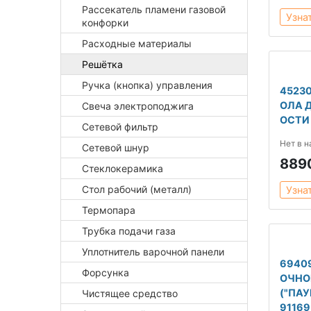
Рассекатель пламени газовой
Узна
конфорки
Расходные материалы
Решётка
Ручка (кнопка) управления
4523
ОЛА 
Свеча электроподжига
ОСТИ
Сетевой фильтр
Нет в 
Сетевой шнур
889
Стеклокерамика
Стол рабочий (металл)
Узна
Термопара
Трубка подачи газа
Уплотнитель варочной панели
6940
Форсунка
ОЧНО
("ПАУ
Чистящее средство
91169