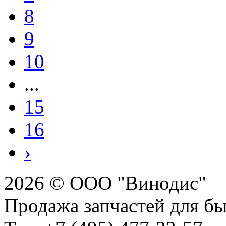
8
9
10
...
15
16
›
2026 © ООО "Винодис"
Продажа запчастей для б