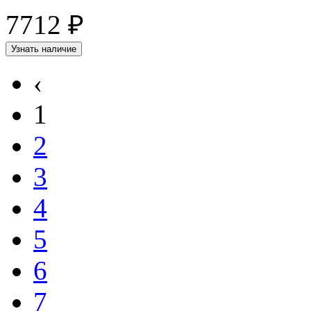
7712 ₽
Узнать наличие
‹
1
2
3
4
5
6
7