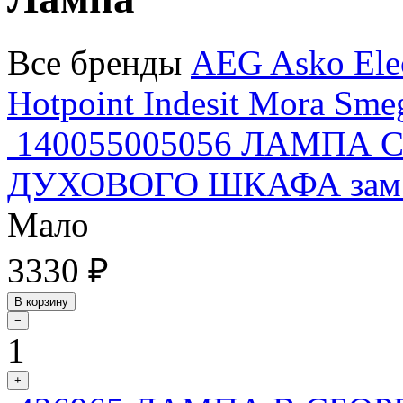
Все бренды
AEG
Asko
Ele
Hotpoint
Indesit
Mora
Sme
140055005056 ЛАМПА
ДУХОВОГО ШКАФА зам. 5
Мало
3330 ₽
В корзину
−
1
+