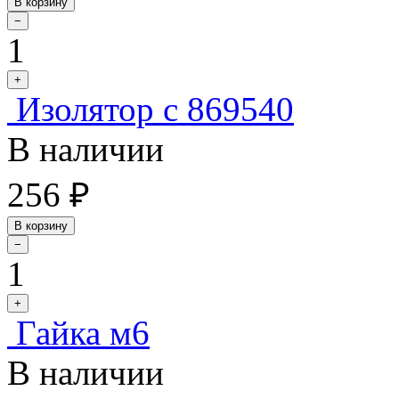
В корзину
−
1
+
Изолятор с 869540
В наличии
256 ₽
В корзину
−
1
+
Гайка м6
В наличии