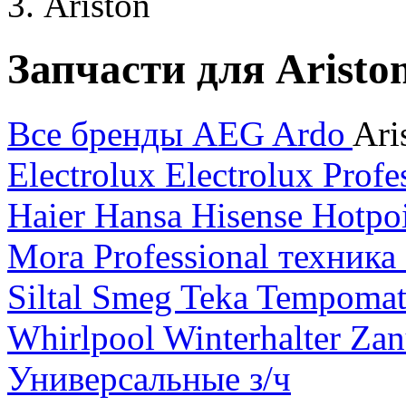
Ariston
Запчасти для Aristo
Все бренды
AEG
Ardo
Ari
Electrolux
Electrolux Profe
Haier
Hansa
Hisense
Hotpo
Mora
Professional техника
Siltal
Smeg
Teka
Tempomat
Whirlpool
Winterhalter
Zan
Универсальные з/ч