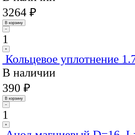
3264 ₽
В корзину
−
1
+
Кольцевое уплотнение 1.
В наличии
390 ₽
В корзину
−
1
+
Анод магниевый D=16, 