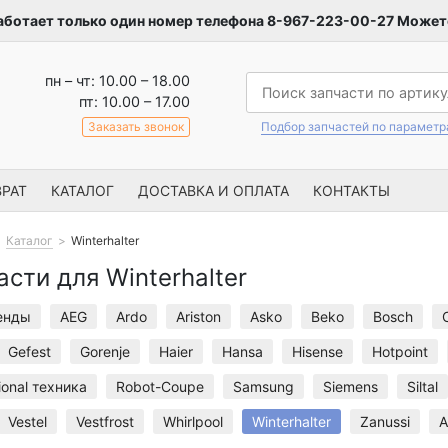
аботает только один номер телефона 8-967-223-00-27 Можете
пн – чт: 10.00 – 18.00
пт: 10.00 – 17.00
Заказать звонок
Подбор запчастей по парамет
РАТ
КАТАЛОГ
ДОСТАВКА И ОПЛАТА
КОНТАКТЫ
Каталог
Winterhalter
асти для Winterhalter
енды
AEG
Ardo
Ariston
Asko
Beko
Bosch
Gefest
Gorenje
Haier
Hansa
Hisense
Hotpoint
ional техника
Robot-Coupe
Samsung
Siemens
Siltal
Vestel
Vestfrost
Whirlpool
Winterhalter
Zanussi
А