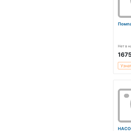
Помпа
Нет в 
167
Узна
НАСОС