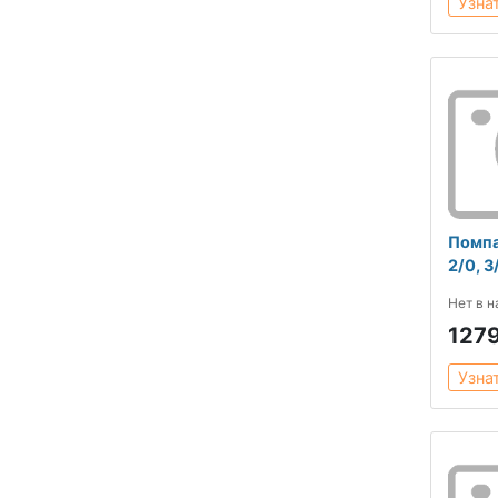
Узна
Помпа
2/0, 3
Нет в 
127
Узна