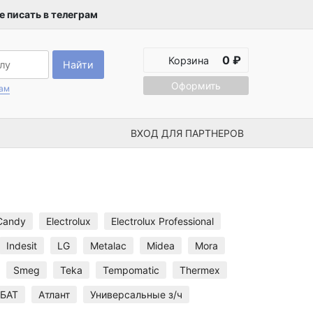
 писать в телеграм
0 ₽
Корзина
Найти
Оформить
рам
ВХОД ДЛЯ ПАРТНЕРОВ
Candy
Electrolux
Electrolux Professional
Indesit
LG
Metalac
Midea
Mora
Smeg
Teka
Tempomatic
Thermex
БАТ
Атлант
Универсальные з/ч