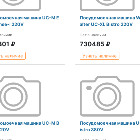
омоечная машина UC-M E
Посудомоечная машина W
ense-i 220V
alter UC-XL Bistro 220V
наличии
Нет в наличии
301 ₽
730485 ₽
ть наличие
Узнать наличие
омоечная машина UC-М B
Посудомоечная машина U
220V
istro 380V