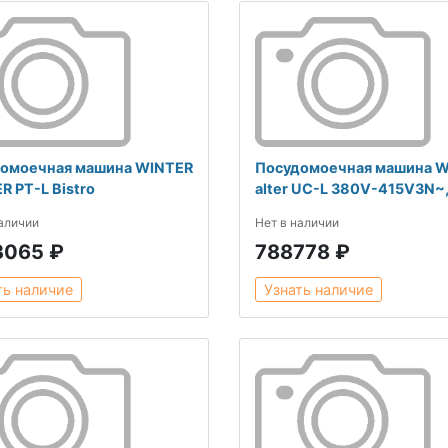
омоечная машина WINTER
Посудомоечная машина W
R PT-L Bistro
alter UC-L 380V-415V3N~,
наличии
Нет в наличии
3065 ₽
788778 ₽
ть наличие
Узнать наличие