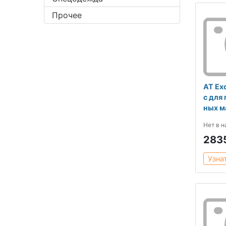
Прочее
AT Ex
с для
ных м
Нет в 
283
Узна