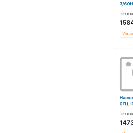
3/60
Нет в 
158
Узна
Насос 
0ГЦ, 
Нет в 
147