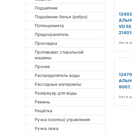
Подшипник
12492
Подъёмник белья (ребро)
АЛЬН
Потенциометр
VD 55 
21401
Предохранитель
Нет в 
Прокладка
Противовес стиральной
машины
Прочее
1247
Распределитель воды
АЛЬН
Расходные материалы
9007,
Резервуар для воды
Нет в 
Ремень
Решётка
Ручка (кнопка) управления
Ручка люка