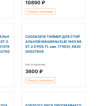
10890 ₽
Узнать наличие
РАЛЬН
C00083916 ТАЙМЕР ДЛЯ СТИР
ST.2.
АЛЬНОЙ МАШИНЫ ELBI 1665 RA
01378
ST.2.5 POS.TL зам. 171ID31, 4820
002760
00027609
Нет в наличии
3600 ₽
Узнать наличие
220A
03850313 ДИСК ПРОГРАММАТО