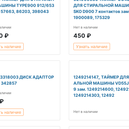
АШИНЫ TYPE900 912/653
ДЛЯ СТИРАЛЬНОЙ МАШИ
. 57663, 86203, 398043
SKO D900 7 контактов зам
1900089, 175329
наличии
Нет в наличии
0 ₽
450 ₽
ть наличие
Узнать наличие
23318003 ДИСК АДАПТОР
1249214147_ ТАЙМЕР ДЛ
. 342857
АЛЬНОЙ МАШИНЫ VD55J 
9 зам. 1249214600, 12492
наличии
1249214303, 12492
 ₽
Нет в наличии
ть наличие