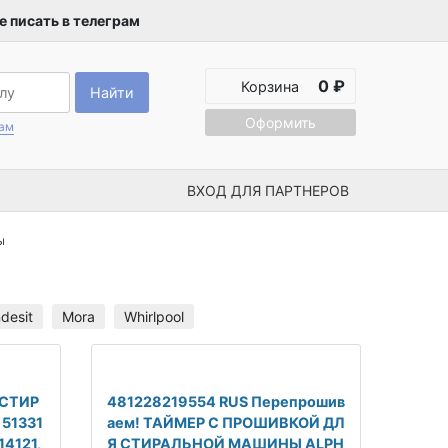
 писать в телеграм
0 ₽
Корзина
Найти
Оформить
рам
ВХОД ДЛЯ ПАРТНЕРОВ
ы
ndesit
Mora
Whirlpool
 СТИР
481228219554 RUS Перепрошив
51331
аем! ТАЙМЕР С ПРОШИВКОЙ ДЛ
14121,
Я СТИРАЛЬНОЙ МАШИНЫ ALPH