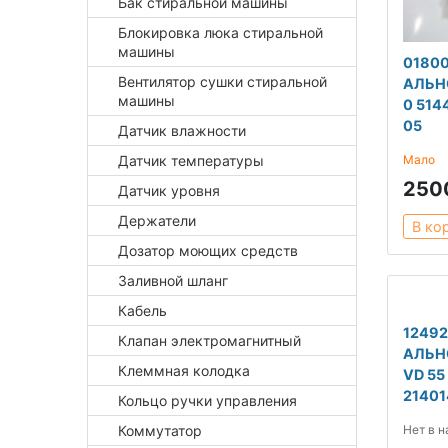
Бак стиральной машины
Блокировка люка стиральной
машины
0180
Вентилятор сушки стиральной
АЛЬН
машины
0 514
05
Датчик влажности
Датчик температуры
Мало
250
Датчик уровня
Держатели
В ко
Дозатор моющих средств
Заливной шланг
Кабель
12492
Клапан электромагнитный
АЛЬН
Клеммная колодка
VD 55 
21401
Кольцо ручки управления
Коммутатор
Нет в 