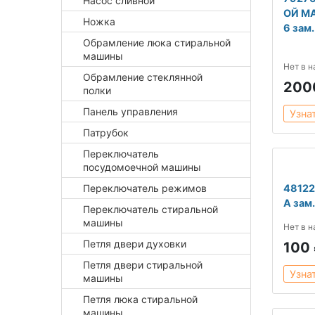
Насос сливной
ОЙ М
Ножка
6 зам
Обрамление люка стиральной
машины
Нет в 
Обрамление стеклянной
200
полки
Панель управления
Узна
Патрубок
Переключатель
посудомоечной машины
Переключатель режимов
4812
А зам
Переключатель стиральной
машины
Нет в 
Петля двери духовки
100
Петля двери стиральной
Узна
машины
Петля люка стиральной
машины