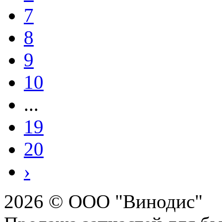
7
8
9
10
...
19
20
›
2026 © ООО "Винодис"