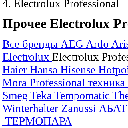
Electrolux Professional
Прочее Electrolux Pr
Все бренды
AEG
Ardo
Ari
Electrolux
Electrolux Profe
Haier
Hansa
Hisense
Hotpo
Mora
Professional техника
Smeg
Teka
Tempomatic
Th
Winterhalter
Zanussi
АБА
ТЕРМОПАРА