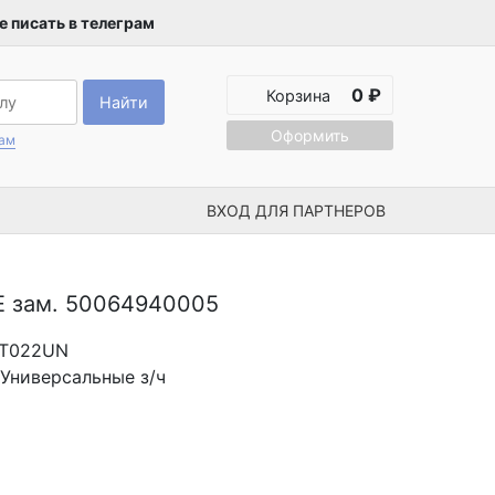
 писать в телеграм
0 ₽
Корзина
Найти
Оформить
рам
ВХОД ДЛЯ ПАРТНЕРОВ
 зам. 50064940005
LT022UN
Универсальные з/ч