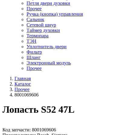
Петля двери духовки
Прочее
Ручка (кнопка) управления
Сальник
Сетевой шнур
Таймер духовки
Термопара
ТЭН
Уплотнитель двери
Фильтр
Шланг
Электронный модуль
Прочее
Главная
Каталог
Прочее
8001069606
Лопасть S52 47L
Код запчасти: 8001069606