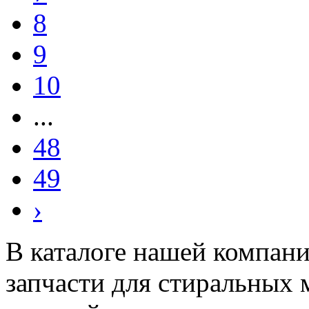
8
9
10
...
48
49
›
В каталоге нашей компан
запчасти для стиральных