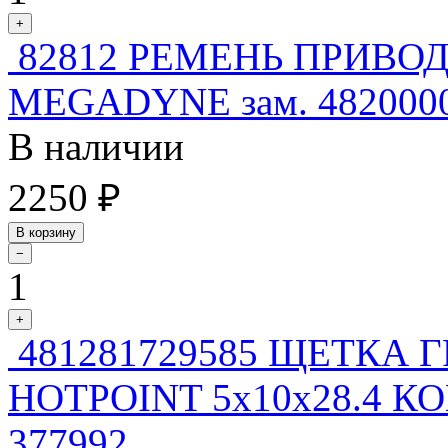
+
82812 РЕМЕНЬ ПРИВОДН
MEGADYNE зам. 482000
В наличии
2250 ₽
В корзину
−
1
+
481281729585 ЩЕТКА 
HOTPOINT 5x10x28.4 КОМ
377992