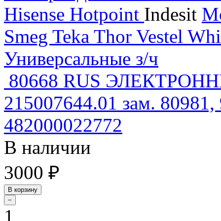
Hisense
Hotpoint
Indesit
M
Smeg
Teka
Thor
Vestel
Whi
Универсальные з/ч
80668 RUS ЭЛЕКТРОН
215007644.01 зам. 80981,
482000022772
В наличии
3000 ₽
В корзину
−
1