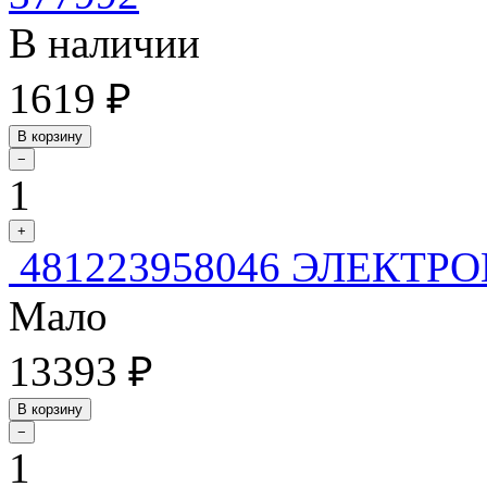
В наличии
1619 ₽
В корзину
−
1
+
481223958046 ЭЛЕКТРО
Мало
13393 ₽
В корзину
−
1