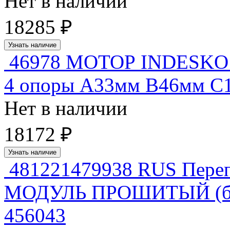
Нет в наличии
18285 ₽
Узнать наличие
46978 МОТОР INDESKO 94
4 опоры А33мм В46мм С
Нет в наличии
18172 ₽
Узнать наличие
481221479938 RUS Пер
МОДУЛЬ ПРОШИТЫЙ (б/п 
456043