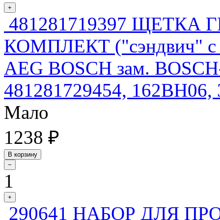
+
481281719397 ЩЕТКА Г
КОМПЛЕКТ ("сэндвич" с 
AEG BOSCH зам. BOSCH-
481281729454, 162BH06, 
Мало
1238 ₽
В корзину
−
1
+
290641 НАБОР ДЛЯ П