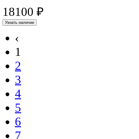
18100 ₽
Узнать наличие
‹
1
2
3
4
5
6
7